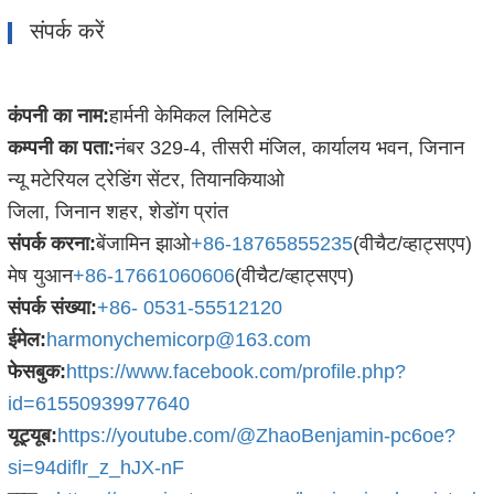
संपर्क करें
कंपनी का नाम:
हार्मनी केमिकल लिमिटेड
कम्पनी का पता:
नंबर 329-4, तीसरी मंजिल, कार्यालय भवन, जिनान
न्यू मटेरियल ट्रेडिंग सेंटर, तियानकियाओ
जिला, जिनान शहर, शेडोंग प्रांत
संपर्क करना:
बेंजामिन झाओ
+86-18765855235
(वीचैट/व्हाट्सएप)
मेष युआन
+86-17661060606
(वीचैट/व्हाट्सएप)
संपर्क संख्या:
+86- 0531-55512120
ईमेल:
harmonychemicorp@163.com
फेसबुक:
https://www.facebook.com/profile.php?
id=61550939977640
यूट्यूब:
https://youtube.com/@ZhaoBenjamin-pc6oe?
si=94diflr_z_hJX-nF