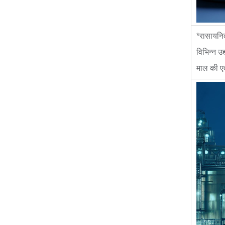
*रासायनिक
विभिन्न उद
माल की एक