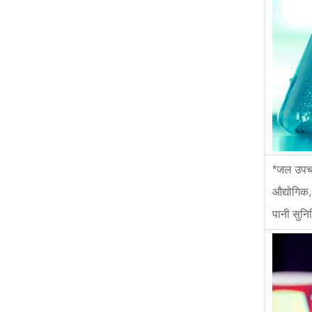
*जल उपचा
औद्योगिक,
पानी सुनि