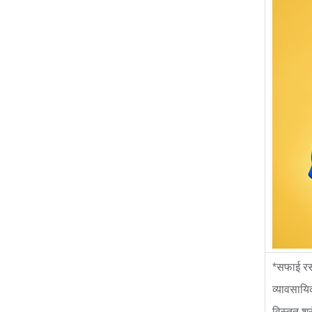
*सफाई रसा
व्यावसायि
विस्तृत श्