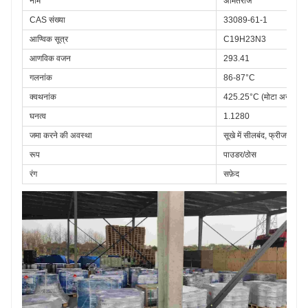
नाम
अमितराज
CAS संख्या
33089-61-1
आण्विक सूत्र
C19H23N3
आणविक वजन
293.41
गलनांक
86-87°C
क्वथनांक
425.25°C (मोटा अनुमान)
घनत्व
1.1280
जमा करने की अवस्था
सूखे में सीलबंद, फ्रीजर में स्
रूप
पाउडर/ठोस
रंग
सफ़ेद