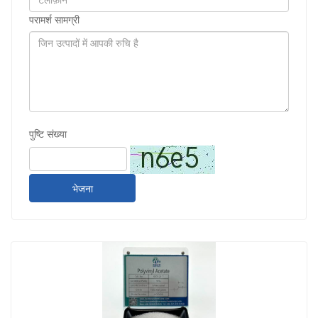
परामर्श सामग्री
पुष्टि संख्या
भेजना