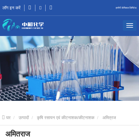
लॉग इन करें
हार्मनी केमिकल लिमिटेड
घर
उत्पादों
कृषि रसायन एवं कीटनाशक/कीटनाशक
अमित्रज
अमितराज