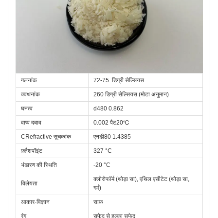
गलनांक
72-75
डिग्री सेल्सियस
क्वथनांक
260 डिग्री सेल्सियस (मोटा अनुमान)
घनत्व
d480 0.862
वाष्प दबाव
0.002 पैट20℃
CRefractive सूचकांक
एनडी80 1.4385
फ़्लैशपॉइंट
327 °C
भंडारण की स्थिति
-20 °C
क्लोरोफॉर्म (थोड़ा सा), एथिल एसीटेट (थोड़ा सा, 
विलेयता
गर्म)
आकार-विज्ञान
साफ़
रंग
सफेद से हल्का सफेद