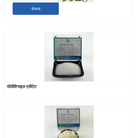
भेजना
पॉलीविनाइल एसीटेट