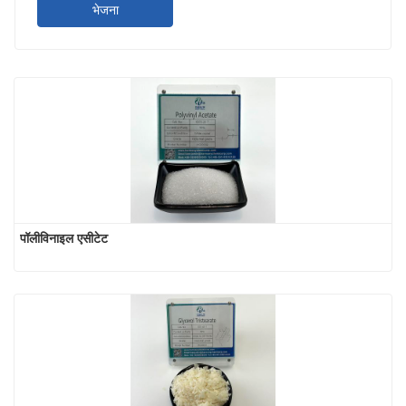
भेजना
पॉलीविनाइल एसीटेट