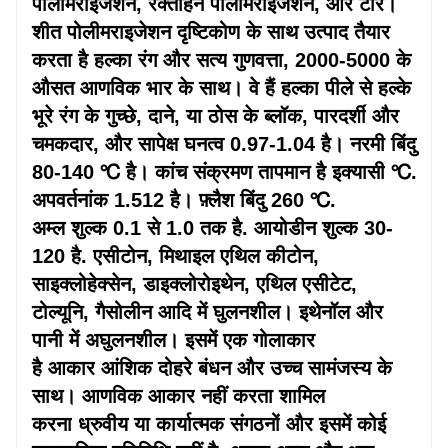
पोलीमराइजेशन,
रक्तहिन
पोलीमराइजेशन, और टार।
शीत पोलीमराइजेशन
दृष्टिकोण
के साथ उत्पाद तैयार
करता है
हल्का
रंग और
सत्य
गुणवत्ता, 2000-5000 के
औसत आणविक भार के साथ। वे हैं
हल्का
पीले से हल्के
भूरे रंग के गुच्छे, दाने, या ठोस के ब्लॉक,
पारदर्शी
और
चमकदार, और सापेक्ष घनत्व 0.97-1.04 है। नरमी बिंदु
80-140 ℃ है। कांच संक्रमण तापमान है
इक्यासी
℃.
अपवर्तनांक 1.512 है। फ़्लैश बिंदु 260 ℃.
अम्ल
शुल्क
0.1 से 1.0 तक है. आयोडीन
शुल्क
30-
120 है. एसीटोन, मिथाइल एथिल कीटोन,
साइक्लोहेक्सेन, डाइक्लोरोइथेन, एथिल एसीटेट,
टोल्यूनि, गैसोलीन आदि में घुलनशील। इथेनॉल और
पानी में अघुलनशील। इसमें एक गोलाकार
है
आकार
आंशिक दोहरे बंधन और उच्च सामंजस्य के
साथ। आणविक
आकार
नहीं करता
शामिल
करना
ध्रुवीय या कार्यात्मक
संगठनों
और इसमें कोई