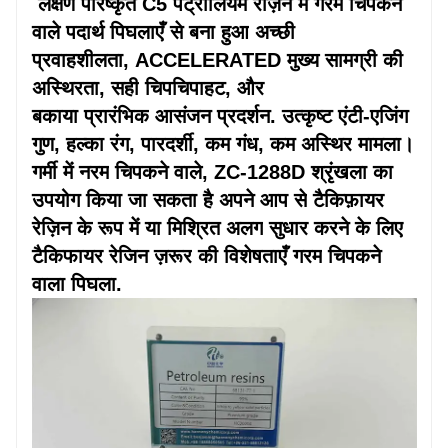
लक्षण
परिष्कृत C5 पेट्रोलियम रेज़िन में
गरम
चिपकने
वाले पदार्थ पिघलाएँ
से बना हुआ
अच्छी
प्रवाहशीलता,
ACCELERATED
मुख्य सामग्री की
अस्थिरता,
सही
चिपचिपाहट, और
बकाया
प्रारंभिक
आसंजन प्रदर्शन. उत्कृष्ट एंटी-एजिंग
गुण, हल्का रंग, पारदर्शी, कम गंध, कम
अस्थिर
मामला।
गर्मी में
नरम
चिपकने वाले, ZC-1288D श्रृंखला का
उपयोग किया जा सकता है
अपने आप से
टैकिफ़ायर
रेज़िन के रूप में या मिश्रित
अलग
सुधार करने के लिए
टैकिफायर रेजिन
ज़रूर
की विशेषताएँ
गरम
चिपकने
वाला पिघला.