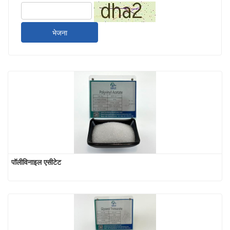
भेजना
पॉलीविनाइल एसीटेट