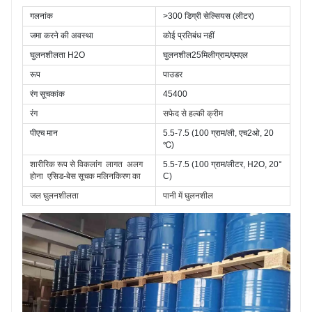
गलनांक
>300 डिग्री सेल्सियस (लीटर)
जमा करने की अवस्था
कोई प्रतिबंध नहीं
घुलनशीलता H2O
घुलनशील25मिलीग्राम/एमएल
रूप
पाउडर
रंग सूचकांक
45400
रंग
सफेद से हल्की क्रीम
पीएच मान
5.5-7.5 (100 ग्राम/ली, एच2ओ, 20 
℃)
शारीरिक रूप से विकलांग
लागत
अलग 
5.5-7.5 (100 ग्राम/लीटर, H2O, 20°
होना
एसिड-बेस सूचक मलिनकिरण का
C)
जल घुलनशीलता
पानी में घुलनशील