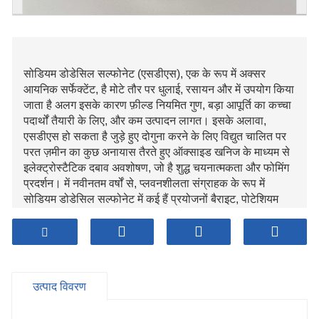
सोडियम डोडेसिल सल्फोनेट (एसडीएस), एक के रूप में अक्सर
आयनिक सर्फेक्टेंट, है मोटे तौर पर धुलाई, रसायन और में उपयोग किया
जाता है अलग इसके कारण फ़ील्ड नियमित गुण, बड़ा आपूर्ति का कच्चा
पदार्थों तैयारी के लिए, और कम उत्पादन लागत। इसके अलावा,
एसडीएस हो सकता है जुड़े हुए दोगुना करने के लिए विद्युत चालित पर
परत ज़मीन का कुछ अनायास तैरते हुए ऑक्साइड खनिज के माध्यम से
इलेक्ट्रोस्टैटिक दबाव अवशोषण, जो है शुद्ध चयनात्मकता और फोमिंग
प्रदर्शन। में नवीनतम वर्षों से, प्लवनशीलता संग्राहक के रूप में
सोडियम डोडेसिल सल्फोनेट में कई हैं प्रयोजनों बैराइट, पोटेशियम
नमक, फ्लोराइट, एपेटाइट और के तैरने में अलग ऑक्साइड खनिज.
रसायन में इमल्सीफायर, प्लवनशीलता एजेंट और संसेचन एजेंट के रूप
में व्यापक रूप से उपयोग किया जाता है हल्का सामग्री उद्योग.
उत्पाद विवरण