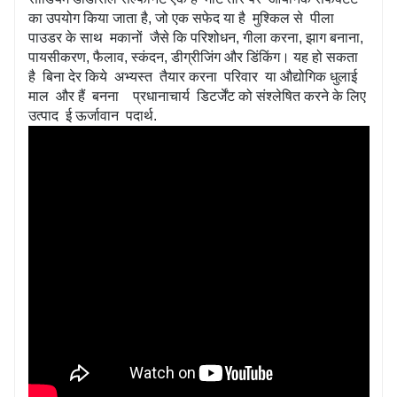
का उपयोग किया जाता है, जो एक सफेद या है
मुश्किल से
पीला
पाउडर के साथ
मकानों
जैसे कि परिशोधन, गीला करना, झाग बनाना,
पायसीकरण, फैलाव, स्कंदन, डीग्रीजिंग और डिंकिंग। यह हो सकता
है
बिना देर किये
अभ्यस्त
तैयार करना
परिवार
या औद्योगिक धुलाई
माल
और हैं
बनना
प्रधानाचार्य
डिटर्जेंट को संश्लेषित करने के लिए
उत्पाद
ई
ऊर्जावान
पदार्थ.