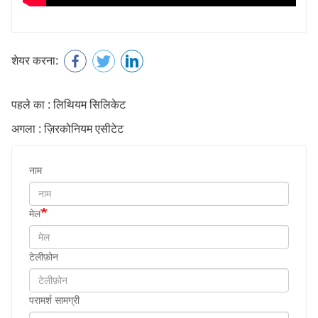
शेयर करना:
पहले का : लिथियम सिलिकेट
अगला : ज़िरकोनियम एसीटेट
नाम
मेल
टेलीफ़ोन
परामर्श सामग्री