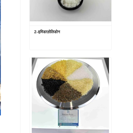
2-इमिडाज़ोलिडोन
2-इमिडाज़ोलिडोन
अभी संपर्क करें