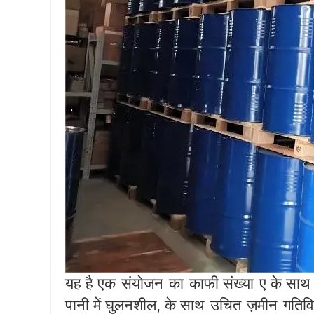
यह है एक
संयोजन
का
काफी संख्या
ए के साथ
पानी में घुलनशील, के साथ
उचित
ज़मीन
गतिवि