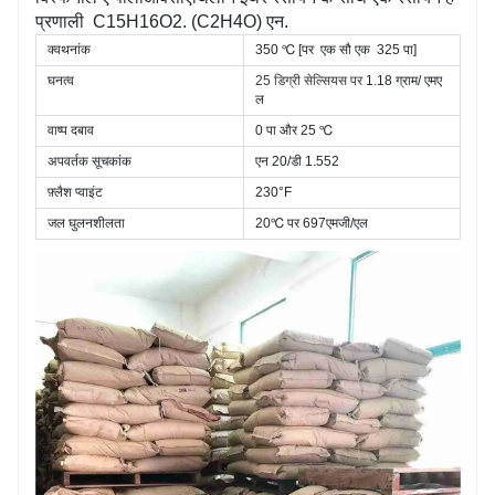
प्रणाली
C15H16O2. (C2H4O) एन.
क्वथनांक
350 ℃ [पर
एक सौ एक
325 पा]
घनत्व
25 डिग्री सेल्सियस पर 
1.18 ग्राम/
एमए
ल
वाष्प दबाव
0 पा और 25 ℃
अपवर्तक सूचकांक
एन
20/डी 1.552
फ़्लैश प्वाइंट
230°F
जल घुलनशीलता
20℃ पर 697एमजी/एल