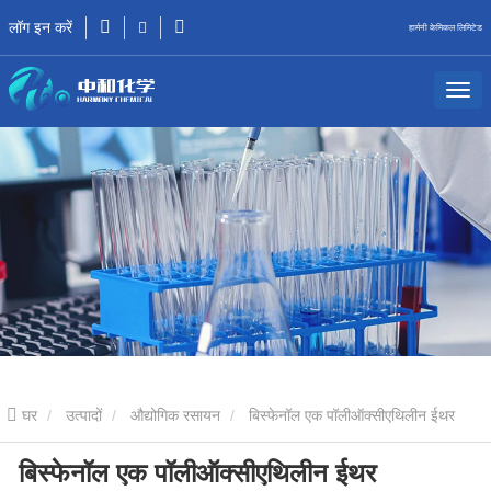
लॉग इन करें
हार्मनी केमिकल लिमिटेड
घर
उत्पादों
औद्योगिक रसायन
बिस्फेनॉल एक पॉलीऑक्सीएथिलीन ईथर
बिस्फेनॉल एक पॉलीऑक्सीएथिलीन ईथर