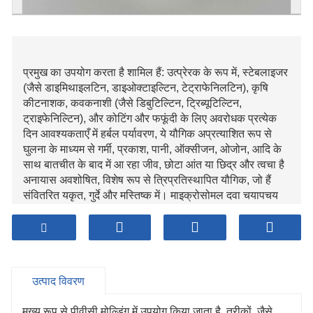
प्रमुख का उपयोग करता है शामिल हैं: उत्प्रेरक के रूप में, स्टेबलाइजर
(जैसे डाइमिथाइलटिन, डाइओक्टाइल्टिन, टेट्राफेनिलटिन), कृषि
कीटनाशक, कवकनाशी (जैसे डिबुटिल्टिन, ट्रिब्यूटिल्टिन,
ट्राइफेनिल्टिन), और कोटिंग और फफूंदी के लिए अवरोधक प्रत्येक
दिन आवश्यकताएँ में हर्बल पर्यावरण, ये यौगिक अप्रत्याशित रूप से
घुलना के माध्यम से गर्मी, प्रकाश, पानी, ऑक्सीजन, ओजोन, आदि के
साथ बातचीत के बाद में आ रहा जीव, छोटा आंत या छिद्र और त्वचा है
अनायास अवशोषित, विशेष रूप से त्रिप्रतिस्थापित यौगिक, जो हैं
संवितरित यकृत, गुर्दे और मस्तिष्क में। माइक्रोसोमल दवा चयापचय
एंजाइम प्रणाली, आमतौर पर यकृत से बना, गुजरता है तेज़ शरीर में
डीलकिलेशन और डीलकिलेशन। जैविक त्रिप्रतिस्थापित यौगिकों का
आधा जीवन 3-11 दिन है, और उन्हें डीलकिलेटेड किया जाता है
संरचना अप्रतिस्थापित या मोनोप्रतिस्थापित यौगिक, जो हैं कठिन को
अनदेखा करना के माध्यम से तेज़ दिमाग वाला रक्त जांच चौकी और
उत्पाद विवरण
रहना में प्रतिभा एक के लिए मुश्किल से अब लंबाई समय की।
मुख्य रूप से पीवीसी मोल्डिंग में उपयोग किया जाता है तरीकों जैसे