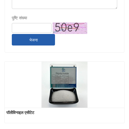
पुष्टि संख्या
भेजना
पॉलीविनाइल एसीटेट