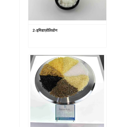
2-इमिडाज़ोलिडोन
2-इमिडाज़ोलिडोन
अभी संपर्क करें