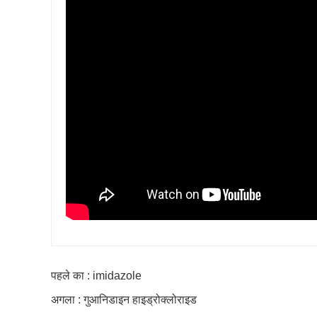
पहले का : imidazole
अगला : गुआनिडाइन हाइड्रोक्लोराइड