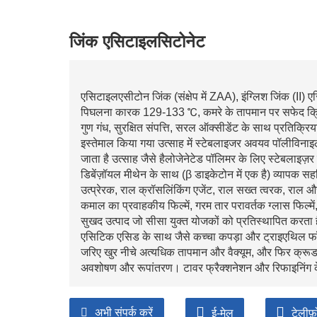
जिंक एसिटाइलसिटोनेट
एसिटाइलएसीटोन जिंक (संक्षेप में ZAA), इंग्लिश जिंक
पिघलना कारक 129-133 ℃, कमरे के तापमान पर सफेद क्रि
गुण गंध, सुरक्षित संपत्ति, सरल ऑक्सीडेंट के साथ प्रतिक्रि
इस्तेमाल किया गया उत्साह में स्टेबलाइजर अवयव पॉलीविनाइ
जाता है उत्साह जैसे हैलोजेनेटेड पॉलिमर के लिए स्टेबलाइज़र 
डिबेंज़ॉयल मीथेन के साथ (β डाइकेटोन में एक है) व्यापक स
उत्प्रेरक, राल क्रॉसलिंकिंग एजेंट, राल सख्त त्वरक, राल औ
कमाल का प्रवाहकीय फिल्में, गरम तार परावर्तक ग्लास फिल्में,
सुखद उत्पाद जो सीसा युक्त योजकों को प्रतिस्थापित करता ह
एसिटिक एसिड के साथ जैसे कच्चा कपड़ा और ट्राइएथिल फॉस्फे
जरिए खुर नीचे अत्यधिक तापमान और वैक्यूम, और फिर क्रूड 
अवशोषण और रूपांतरण। टावर फ्रैक्शनेशन और रिफाइनिंग के 
अभी संपर्क करें
ई-मेल
टेलीफ