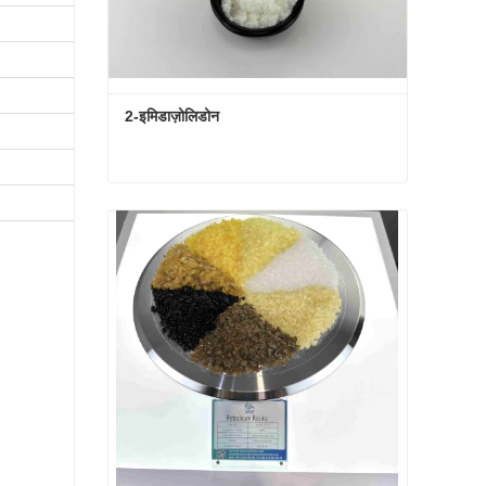
2-इमिडाज़ोलिडोन
2-इमिडाज़ोलिडोन
अभी संपर्क करें