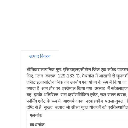
उत्पाद विवरण
भौतिकरासायनिक गुण: एसिटाइलएसीटोन जिंक एक सफेद पाउडर 
लिए. गलन
कारक
129-133 ℃. मेथनॉल में आसानी से घुलनश
एसिटाइलएसीटोन जिंक का उपयोग एक योज्य के रूप में किया जा
ज्यादा है
आम तौर पर
इस्तेमाल किया गया
उत्साह
में स्टेबलाइज
यह
इसके अतिरिक्त
राल क्रॉसलिंकिंग एजेंट, राल सख्त त्वर
फॉर्मिंग एजेंट के रूप में
आश्चर्यजनक
प्रवाहकीय
पतला-दुबला
फ
दृष्टि से है
सुखद
उत्पाद जो सीसा युक्त योजकों को प्रतिस्थापि
गलनांक
क्वथनांक