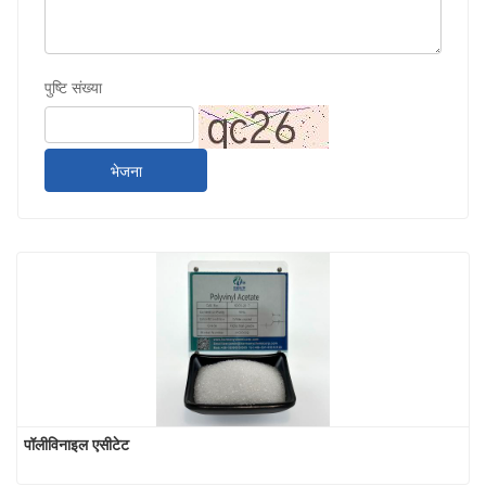
पुष्टि संख्या
भेजना
पॉलीविनाइल एसीटेट