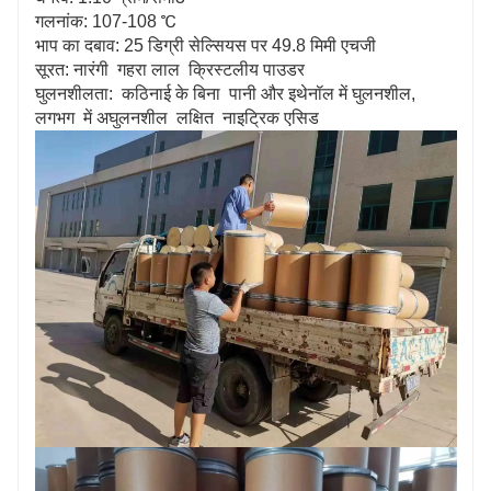
गलनांक: 107-108 ℃
भाप का दबाव: 25 डिग्री सेल्सियस पर 49.8 मिमी एचजी
सूरत: नारंगी गहरा लाल क्रिस्टलीय पाउडर
घुलनशीलता: कठिनाई के बिना पानी और इथेनॉल में घुलनशील,
लगभग में अघुलनशील लक्षित नाइट्रिक एसिड