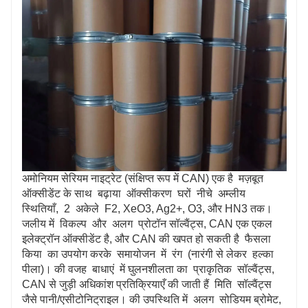
अमोनियम सेरियम नाइट्रेट (संक्षिप्त रूप में CAN) एक है मज़बूत
ऑक्सीडेंट के साथ बढ़ाया ऑक्सीकरण घरों नीचे अम्लीय
स्थितियाँ, 2 अकेले F2, XeO3, Ag2+, O3, और HN3 तक।
जलीय में विकल्प और अलग प्रोटॉन सॉल्वैंट्स, CAN एक एकल
इलेक्ट्रॉन ऑक्सीडेंट है, और CAN की खपत हो सकती है फैसला
किया का उपयोग करके समायोजन में रंग (नारंगी से लेकर हल्का
पीला)। की वजह बाधाएं में घुलनशीलता का प्राकृतिक सॉल्वैंट्स,
CAN से जुड़ी अधिकांश प्रतिक्रियाएँ की जाती हैं मिति सॉल्वैंट्स
जैसे पानी/एसीटोनिट्राइल। की उपस्थिति में अलग सोडियम ब्रोमेट,