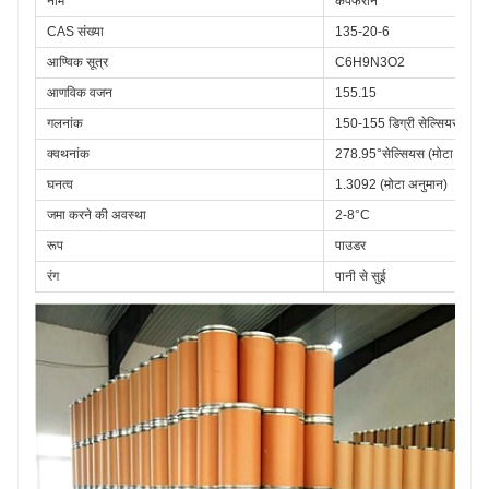
नाम
कपफेरॉन
समर्पण गहरे का बैंगनी अवक्षेप जमाने के माध्यम से वनैडेट्स और पीला
अवक्षेप जमाने का उपयोग करके टाइटेनियम; वर्णमिति के लिए उपयोग
CAS संख्या
135-20-6
किया जाता है समर्पण एल्यूमीनियम का
आण्विक सूत्र
C6H9N3O2
आणविक वजन
155.15
गलनांक
150-155 डिग्री सेल्सियस (दिसम
क्वथनांक
278.95°सेल्सियस (मोटा अनुमा
घनत्व
1.3092 (मोटा अनुमान)
जमा करने की अवस्था
2-8°C
रूप
पाउडर
रंग
पानी से सुई