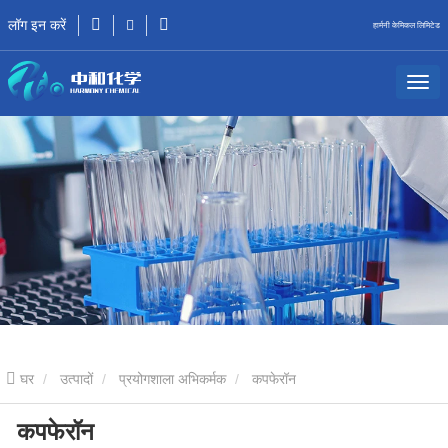
लॉग इन करें
हार्मनी केमिकल लिमिटेड
घर
उत्पादों
प्रयोगशाला अभिकर्मक
कपफेरॉन
कपफेरॉन