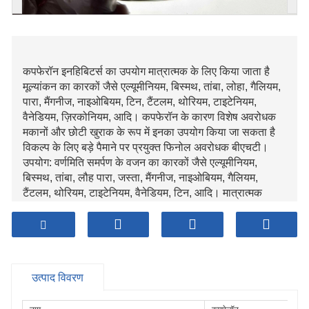
कपफेरॉन इनहिबिटर्स का उपयोग मात्रात्मक के लिए किया जाता है
मूल्यांकन का कारकों जैसे एल्यूमीनियम, बिस्मथ, तांबा, लोहा, गैलियम,
पारा, मैंगनीज, नाइओबियम, टिन, टैंटलम, थोरियम, टाइटेनियम,
वैनेडियम, ज़िरकोनियम, आदि। कपफेरॉन के कारण विशेष अवरोधक
मकानों और छोटी खुराक के रूप में इनका उपयोग किया जा सकता है
विकल्प के लिए बड़े पैमाने पर प्रयुक्त फिनोल अवरोधक बीएचटी।
उपयोग: वर्णमिति समर्पण के वजन का कारकों जैसे एल्यूमीनियम,
बिस्मथ, तांबा, लौह पारा, जस्ता, मैंगनीज, नाइओबियम, गैलियम,
टैंटलम, थोरियम, टाइटेनियम, वैनेडियम, टिन, आदि। मात्रात्मक
संकलप शक्ति में लोहे का तगड़ा अम्ल समाधान, मात्रात्मक मूल्यांकन
वनाडेट्स का, तांबा और लोहे का पृथक्करण कब मिश्रित साथ अलग
धातु, और एक के रूप में उपयोग करें ओवरले मापते समय एजेंट
असामान्य पृथ्वी तत्व.
तांबे और लोहे को अलग करने के लिए उपयोग किया जाता है अलग
उत्पाद विवरण
इस्पात आयनों और अवक्षेपित करने के लिए और तय करना से लोहा
मज़बूत एसिड समाधान; मात्रात्मक के लिए उपयोग किया जाता है