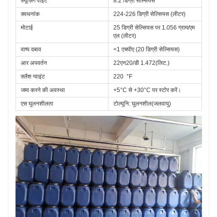
फ़्यूज़िंग पॉइंट
8.2 डिग्री सेल्सियस
क्वथनांक
224-226 डिग्री सेल्सियस (लीटर)
मोटाई
25 डिग्री सेल्सियस पर 1.056 ग्राम/एम
एल (लीटर)
वाष्प दबाव
<1 एचपीए (20 डिग्री सेल्सियस)
आर 
अपवर्तन
22एन20/डी 1.472(लिट.)
फ़्लैश 
प्वाइंट
220  °F
जमा करने की अवस्था
+5°C से +30°C पर स्टोर करें।
एस 
घुलनशीलता
टोल्यूनि: घुलनशील(जलवायु)