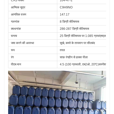
CAS संख्या
104-47-2
आण्विक सूत्र
C9H9NO
आणविक वजन
147.17
गलनांक
8 डिग्री सेल्सियस
क्वथनांक
286-287 डिग्री सेल्सियस
घनत्व
25 डिग्री सेल्सियस पर 1.085 ग्राम/एमएल
जमा करने की अवस्था
सूखे, कमरे के तापमान पर सीलबंद
रूप
तरल
रंग
साफ़ रंगहीन से हल्का पीला
पीएच मान
4.5 (100 ग्राम/ली, एच2ओ, 20℃)सस्पेंशन