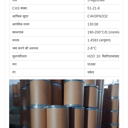
नाम
5-फ्लूरोरासिल
CAS संख्या
51-21-8
आण्विक सूत्र
C4H3FN2O2
आणविक वजन
130.08
क्वथनांक
190-200°C/0.1mmHg
घनत्व
1.4593 (अनुमान)
जमा करने की अवस्था
2-8°C
घुलनशीलता
H2O: 10  मिलीग्राम/एमएल, स्पष्
रूप
पाउडर
रंग
सफ़ेद