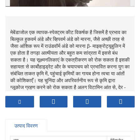
मेबेंडाजोल एक व्यापक-स्पेक्ट्रम कीट विकर्षक है जिसमें है प्रभाव का
बिल्कुल हुकवर्म अंडे और व्हिपवर्म अंडे को मारना, जैसे अच्छी तरह से
जैसा आंशिक रूप में राउंडवॉर्म अंडे को मारना β- माइक्रोट्यूबुलिन में
एक होता है तगड़ा आत्मीयता और बहुत कम सांद्रता में इससे बंध
सकता है। यह सूक्ष्मनलिकाएं के एकत्रीकरण को रोक सकता है इसकी
सहायता से कार्बोहाइड्रेट और के चयापचय को प्रभावित करना युग का
संबंधित ताकत कृमि में, पहुंचाई कृमियों का गायब होना त्वचा या आंतों
की कोशिकाएँ। यह चुनिंदा और अपरिवर्तनीय रूप से कृमि द्वारा
ग्लूकोज ग्रहण करने को रोक सकता है अलग विटामिन आंत से, देर -
सवेर मुख्य तक मृत्यु कृमि का. संक्रमण के इलाज के लिए उपयुक्त के
बारे में लाया के माध्यम से एकल या कुछ कृमि जैसे व्हिपवर्म, पिनवर्म,
हुकवर्म, टेपवर्म, फेकल राउंडवॉर्म, राउंडवॉर्म आदि। इंसानों और
जानवर, तथापि इचिनोकोकोसिस के लिए अप्रभावी।
उत्पाद विवरण