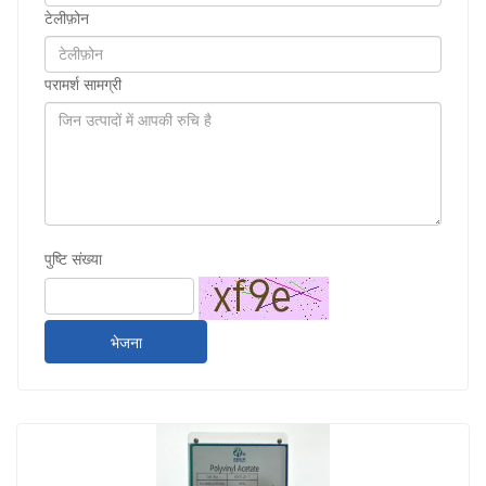
टेलीफ़ोन
परामर्श सामग्री
पुष्टि संख्या
भेजना