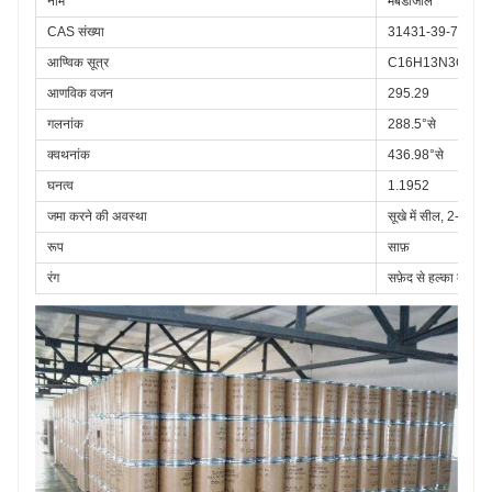
नाम
मेबेंडाजोल
CAS संख्या
31431-39-7
आण्विक सूत्र
C16H13N3O3
आणविक वजन
295.29
गलनांक
288.5°से
क्वथनांक
436.98°से
घनत्व
1.1952
जमा करने की अवस्था
सूखे में सील, 2-8 डिग्
रूप
साफ़
रंग
सफ़ेद से हल्का बेज