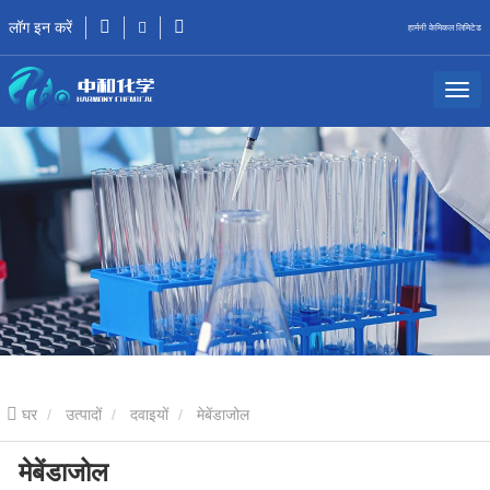
लॉग इन करें
हार्मनी केमिकल लिमिटेड
घर
उत्पादों
दवाइयों
मेबेंडाजोल
मेबेंडाजोल