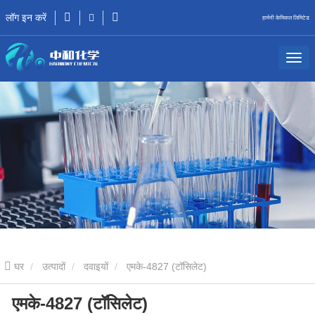
लॉग इन करें
हार्मनी केमिकल लिमिटेड
घर
उत्पादों
दवाइयों
एमके-4827 (टॉसिलेट)
एमके-4827 (टॉसिलेट)