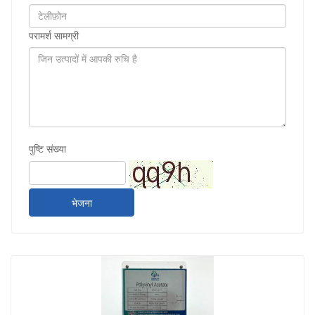
परामर्श सामग्री
पुष्टि संख्या
भेजना