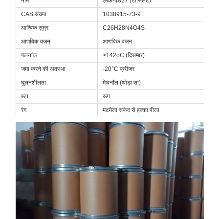
नाम
एमके-4827 (टॉसिलेट)
CAS संख्या
1038915-73-9
आण्विक सूत्र
C26H28N4O4S
आणविक वजन
आणविक वजन
गलनांक
>142oC (दिसम्बर)
जमा करने की अवस्था
-20°C फ्रीजर
घुलनशीलता
मेथनॉल (थोड़ा सा)
रूप
रूप
रंग
मटमैला सफेद से हल्का पीला