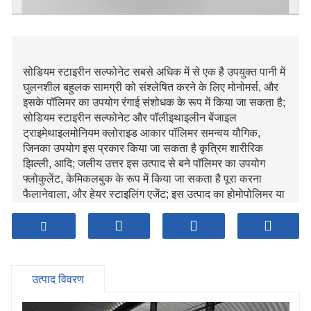
सोडियम स्टाइरीन सल्फोनेट सबसे अधिक में से एक है उपयुक्त पानी में
घुलनशील बहुलक सामग्री को संश्लेषित करने के लिए मोनोमर्स, और
इसके पॉलिमर का उपयोग रंगाई संशोधक के रूप में किया जा सकता है;
सोडियम स्टाइरीन सल्फोनेट और पॉलीइथाइलीन बेंजाइल
ट्राइमेथाइलमोनियम क्लोराइड आकार पॉलिमर समन्वय यौगिक,
जिनका उपयोग इस प्रकार किया जा सकता है कृत्रिम शारीरिक
झिल्ली, आदि; जलीय उत्तर इस उत्पाद से बने पॉलिमर का उपयोग
फ्लोकुलेंट, केमिकलबुक के रूप में किया जा सकता है पूरा करना
फैलानेवाला, और हेयर स्टाइलिंग एजेंट; इस उत्पाद का होमोपोलिमर या
कॉपोलीमर एक है उल्लेखनीय प्लास्टिक, फाइबर, कागज, आदि के लिए
एंटीस्टेटिक एजेंट; इसके अलावा इसका उपयोग आयन के रूप में किया
जाता है परिवर्तन राल और परिवर्तन झिल्ली; यह है इसके अतिरिक्त
फोटोसेंसिटिव के माइक्रोकैप्सूल में उपयोग किया जाता है रासायनिक
यौगिक (जिलेटिन चिपचिपापन नियामक), इलेक्ट्रोप्लेटिंग इलेक्ट्रॉन
उत्पाद विवरण
इमेजिस डेवलपर्स, और गोलियाँ अल्सर के इलाज के लिए.