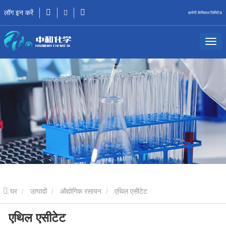
लॉग इन करें
हार्मनी केमिकल लिमिटेड
घर
उत्पादों
औद्योगिक रसायन
एथिल एसीटेट
एथिल एसीटेट