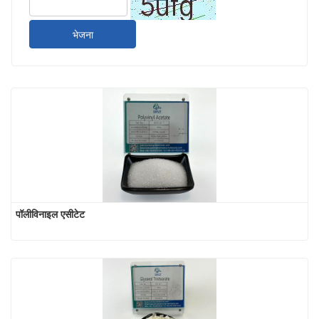
भेजना
पॉलीविनाइल एसीटेट