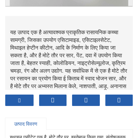
यह उत्पाद एक है
अत्यावश्यक
प्राकृतिक
रासायनिक
कच्चा
सामग्री, जिसका उपयोग एसिटामाइड, एसिटाइलसेटेट,
मिथाइल हेप्टीन कीटोन, आदि के निर्माण के लिए किया जा
सकता है, और है
मोटे तौर पर
सार, पेंट, दवा में उपयोग किया
जाता है,
बेहतर
स्याही, कोलोडियन, नाइट्रोसेल्यूलोज,
कृत्रिम
चमड़ा, रंग और
अलग
उद्योग. यह सर्वाधिक में से एक है
मोटे तौर
पर
रसायन का प्रयोग किया
ई किताब
में स्वाद
भोजन
सार, और
है
मोटे तौर पर
अभ्यस्त
मिलाना
केले, नाशपाती, आड़ू, अनानास
यह कर सकते हैं
इसके अतिरिक्त
निष्कर्षक और निर्जलीकरण
एजेंट के रूप में उपयोग किया जा सकता है
ठीक से
जैसा
छाया
की छपाई
भोजन
पैकेजिंग. टैनिन अर्क
अनुक्रम
माल
हैं
उपयोग
किया
डीसल्फराइजेशन और टैनिंग, सिगरेट सामग्री, तेल क्षेत्र
उत्पाद विवरण
ड्रिलिंग में,
धातु का
प्लवनशीलता, स्केल निष्कासन, और
अलग
पहलू।
इथाइल एसीटेट एक है मोटे तौर पर इस्तेमाल किया गया संतोषजनक