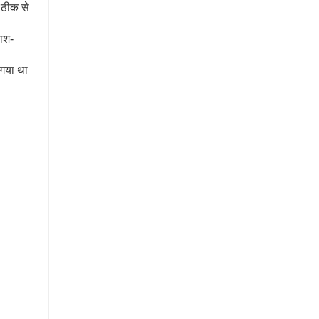
े ठीक से
ाश-
र गया था