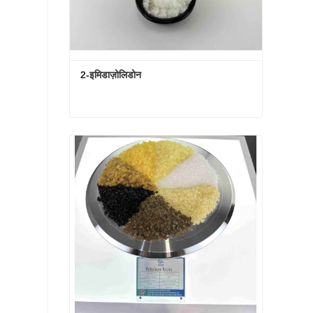
2-इमिडाज़ोलिडोन
2-इमिडाज़ोलिडोन
अभी संपर्क करें