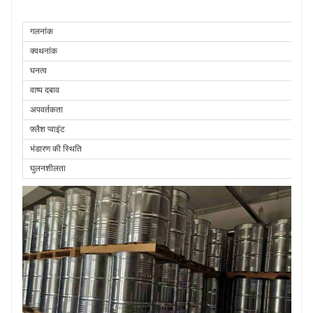
प्लास्टिसाइज़र के रूप में उपयोग किया जाता है।
एपॉक्सी राल चिपकने के लिए प्लास्टिसाइज़र के
गलनांक
रूप में, इसमें ज्वाला मंदक गुण होते हैं
।
क्वथनांक
घनत्व
वाष्प दबाव
अपवर्तकता
फ़्लैश प्वाइंट
भंडारण की स्थिति
घुलनशीलता