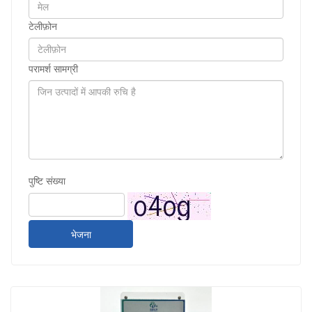
टेलीफ़ोन
परामर्श सामग्री
पुष्टि संख्या
भेजना