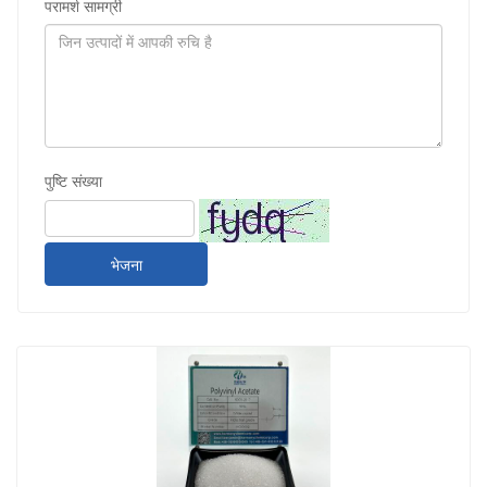
परामर्श सामग्री
पुष्टि संख्या
भेजना