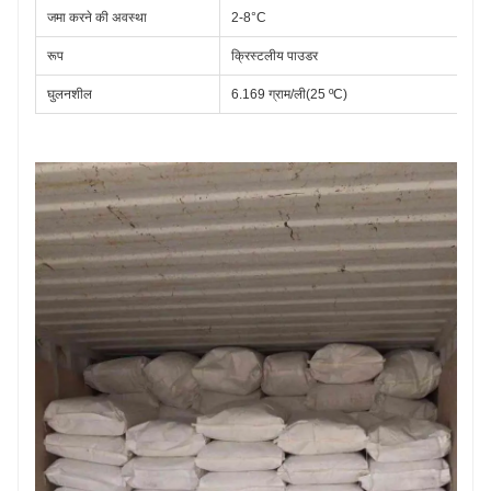
जमा करने की अवस्था
2-8°C
रूप
क्रिस्टलीय पाउडर
घुलनशील
6.169 ग्राम/ली(25 ºC)